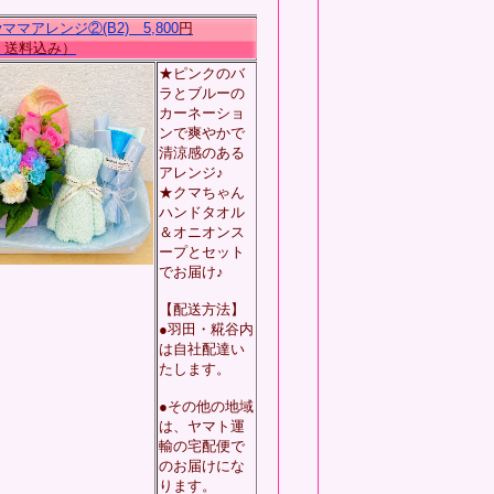
pyママアレンジ②(B2) 5,800
円
送料込み）
★ピンクのバ
ラとブルーの
カーネーショ
ンで爽やかで
清涼感のある
アレンジ♪
★クマちゃん
ハンドタオル
＆オニオンス
ープとセット
でお届け♪
【配送方法】
●羽田・糀谷内
は自社配達い
たします。
●その他の地域
は、ヤマト運
輸の宅配便で
のお届けにな
ります。