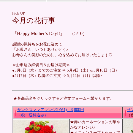
Pick UP
今月の花行事
『Happy Mother’s Day!!
』 （5/10）
感謝の気持ちをお花に込めて
「お母さん、いつもありがとう♪
お母さんの笑顔のために、心を込めてお届けいたします♡
≪お申込み締切日＆お届け期間≫
●5月6日（水）までのご注文 ⇒ 5月9日（土）or5月10日（日）
●5月7日（木）以降のご注文 ⇒ 5月11日（月）以降～
★各商品名をクリックすると注文フォームへ繋がります。
サンクスママアレンジ①(A1) 3,800
円
サン
（税・送料込み）
（税
★赤いカーネーションの華や
かなアレンジ♪
★オニオンスープとセットで