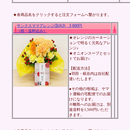
★各商品名をクリックすると注文フォームへ繋がります。
サンクスママアレンジ③(A3) 3,800
円
（税・送料込み）
★オレンジのカーネーシ
ョンで明るく元気なアレ
ンジ♪
★オニオンスープとセッ
トでお届け♪
【配送方法】
●羽田・糀谷内は自社配
達いたします。
●その他の地域は、ヤマ
ト運輸の宅配便でのお届
けになります。
※離島へのお届けは、別
途送料を1,500円いただ
きます。