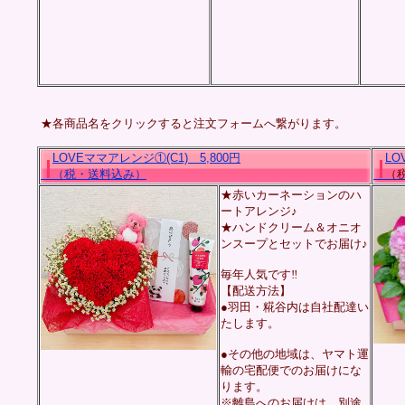
★各商品名をクリックすると注文フォームへ繋がります。
LOVEママアレンジ①(C1) 5,800
円
LO
（税・送料込み）
（税
★赤いカーネーションのハ
ートアレンジ♪
★ハンドクリーム＆オニオ
ンスープとセットでお届け♪
毎年人気です‼
【配送方法】
●羽田・糀谷内は自社配達い
たします。
●その他の地域は、ヤマト運
輸の宅配便でのお届けにな
ります。
※離島へのお届けは、別途