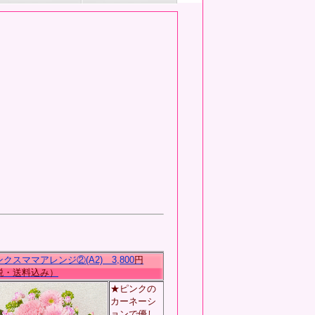
クスママアレンジ②(A2) 3,800
円
・送料込み）
★ピンクの
カーネーシ
ョンで優し