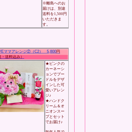
※離島へのお
届けは、別途
送料を1,500円
いただきま
す
。
VEママアレンジ②（C2） 5,800
円
・送料込み）
★ピンクの
カーネーシ
ョンでプー
ドルをデザ
インした可
愛いアレン
ジ♪
★ハンドク
リーム＆オ
ニオンスー
プとセット
でお届け♪
毎年人気で