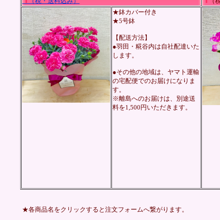
（税・送料込み）
（税
★鉢カバー付き
★5号鉢
【配送方法】
●羽田・糀谷内は自社配達いた
します。
●その他の地域は、ヤマト運輸
の宅配便でのお届けになりま
す。
※離島へのお届けは、別途送
料を1,500円いただきます。
★各商品名をクリックすると注文フォームへ繋がります。