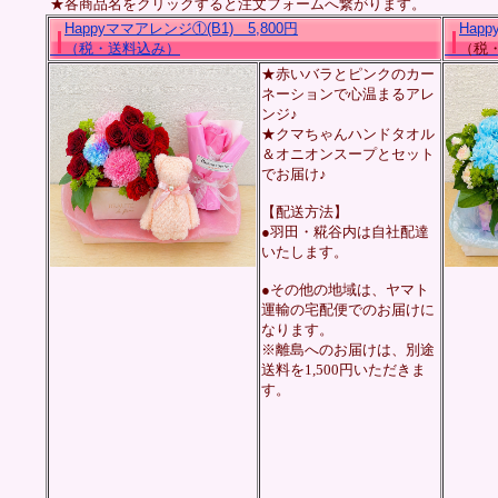
★各商品名をクリックすると注文フォームへ繋がります。
Happyママアレンジ①(B1) 5,800
円
Hap
（税・送料込み）
（税・
★赤いバラとピンクのカー
ネーションで心温まるアレ
ンジ♪
★クマちゃんハンドタオル
＆オニオンスープとセット
でお届け♪
【配送方法】
●羽田・糀谷内は自社配達
いたします。
●その他の地域は、ヤマト
運輸の宅配便でのお届けに
なります。
※離島へのお届けは、別途
送料を1,500円いただきま
す。