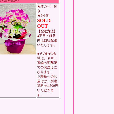
・送料込み）
★鉢カバー付
き
★5号鉢
SOLD
OUT
【配送方法】
●羽田・糀谷
内は自社配達
いたします。
●その他の地
域は、ヤマト
運輸の宅配便
でのお届けに
なります。
※離島へのお
届けは、別途
送料を1,500円
いただきま
す
。