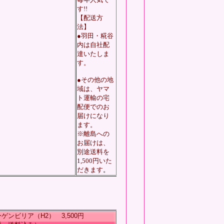
す!!
【配送方
法】
●羽田・糀谷
内は自社配
達いたしま
す。
●その他の地
域は、ヤマ
ト運輸の宅
配便でのお
届けになり
ます。
※離島への
お届けは、
別途送料を
1,500円いた
だきます
。
ンビリア（H2） 3,500
円