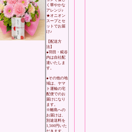
く華やかな
アレンジ♪
★オニオン
スープとセ
ットでお届
け♪
【配送方
法】
●羽田・糀谷
内は自社配
達いたしま
す。
●その他の地
域は、ヤマ
ト運輸の宅
配便でのお
届けになり
ます。
※離島への
お届けは、
別途送料を
1,500円いた
だきます
。