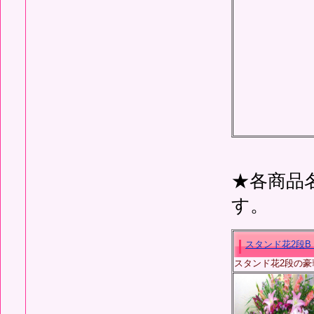
★各商品
す。
スタンド花2段B（
スタンド花2段の豪華