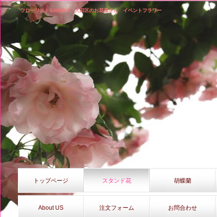
フローリストSAKURA 大田区のお花屋さん イベントフラワー
トップページ
スタンド花
胡蝶蘭
About US
注文フォーム
お問合わせ